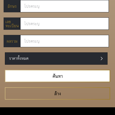
อักษร
เลข
ทะเบียน
ผลรวม
ราคาทั้งหมด
ค้นหา
ล้าง