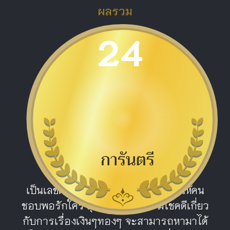
ผลรวม
24
ดีมาก
ความหมายผลรวม หมายเลข 24
สมบูรณ์สุข
เป็นเลขดีมาก เป็นคนมีเสน่ห์ ดึงดูดใจให้คน
ชอบพอรักใคร่ สุภาพโรแมนติก มีโชคดีเกี่ยว
กับการเรื่องเงินๆทองๆ จะสามารถหามาได้