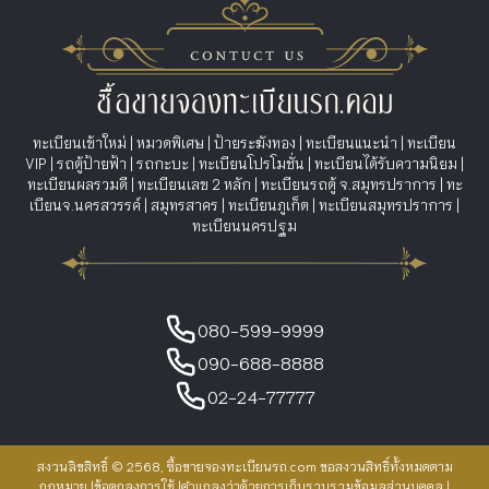
ทะเบียนเข้าใหม่
|
หมวดพิเศษ
|
ป้ายระฆังทอง
|
ทะเบียนแนะนำ
|
ทะเบียน
VIP
|
รถตู้ป้ายฟ้า
|
รถกะบะ
|
ทะเบียนโปรโมชั่น
|
ทะเบียนได้รับความนิยม
|
ทะเบียนผลรวมดี
|
ทะเบียนเลข 2 หลัก
|
ทะเบียนรถตู้ จ.สมุทรปราการ
|
ทะ
เบียนจ.นครสวรรค์
|
สมุทรสาคร
|
ทะเบียนภูเก็ต
|
ทะเบียนสมุทรปราการ
|
ทะเบียนนครปฐม
080-599-9999
090-688-8888
02-24-77777
สงวนลิขสิทธิ์ © 2568, ซื้อขายจองทะเบียนรถ.com ขอสงวนสิทธิ์ทั้งหมดตาม
กฎหมาย |
ข้อตกลงการใช้
|
คำแถลงว่าด้วยการเก็บรวบรวมข้อมูลส่วนบุคคล
|