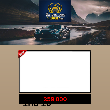
รายละเอียดป้าย
259,000
1กย 10