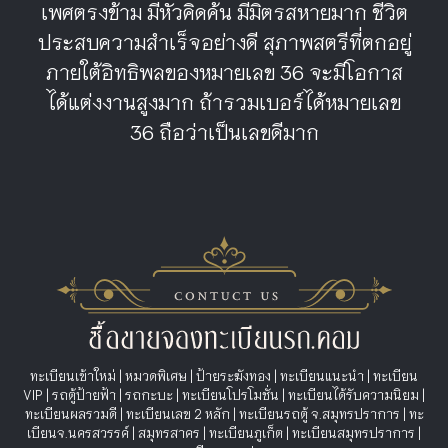
เพศตรงข้าม มีหัวคิดค้น มีมิตรสหายมาก ชีวิต
ประสบความสำเร็จอย่างดี สุภาพสตรีที่ตกอยู่
ภายใต้อิทธิพลของหมายเลข 36 จะมีโอกาส
ได้แต่งงานสูงมาก ถ้ารวมเบอร์ได้หมายเลข
36 ถือว่าเป็นเลขดีมาก
ทะเบียนเข้าใหม่
|
หมวดพิเศษ
|
ป้ายระฆังทอง
|
ทะเบียนแนะนำ
|
ทะเบียน
VIP
|
รถตู้ป้ายฟ้า
|
รถกะบะ
|
ทะเบียนโปรโมชั่น
|
ทะเบียนได้รับความนิยม
|
ทะเบียนผลรวมดี
|
ทะเบียนเลข 2 หลัก
|
ทะเบียนรถตู้ จ.สมุทรปราการ
|
ทะ
เบียนจ.นครสวรรค์
|
สมุทรสาคร
|
ทะเบียนภูเก็ต
|
ทะเบียนสมุทรปราการ
|