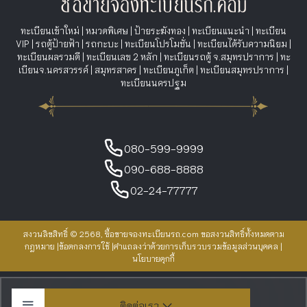
ทะเบียนเข้าใหม่
|
หมวดพิเศษ
|
ป้ายระฆังทอง
|
ทะเบียนแนะนำ
|
ทะเบียน
VIP
|
รถตู้ป้ายฟ้า
|
รถกะบะ
|
ทะเบียนโปรโมชั่น
|
ทะเบียนได้รับความนิยม
|
ทะเบียนผลรวมดี
|
ทะเบียนเลข 2 หลัก
|
ทะเบียนรถตู้ จ.สมุทรปราการ
|
ทะ
เบียนจ.นครสวรรค์
|
สมุทรสาคร
|
ทะเบียนภูเก็ต
|
ทะเบียนสมุทรปราการ
|
ทะเบียนนครปฐม
080-599-9999
090-688-8888
02-24-77777
สงวนลิขสิทธิ์ © 2568, ซื้อขายจองทะเบียนรถ.com ขอสงวนสิทธิ์ทั้งหมดตาม
กฎหมาย |
ข้อตกลงการใช้
|
คำแถลงว่าด้วยการเก็บรวบรวมข้อมูลส่วนบุคคล
|
นโยบายคุกกี้
ติดต่อเรา