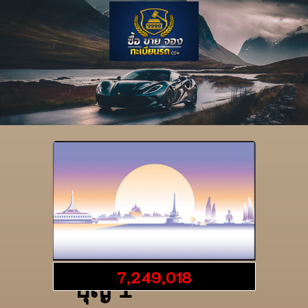
รายละเอียดป้าย
7,249,018
บุญ 1