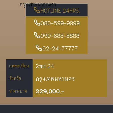
กรุงเทพมหานคร
HOTLINE 24HRS.
080-599-9999
090-688-8888
02-24-77777
2ขก 24
เลขทะเบียน
กรุงเทพมหานคร
จังหวัด
229,000.-
ราคา/บาท