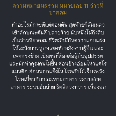
ความหมายผลรวม หมายเลข 11 ว่าวที่
ขาดลม
ทำอะไรมักจะดีแต่ตอนต้น สุดท้ายก็ล้มเหลว
เข้าลักษณะต้นดี ปลายร้าย นับหนึ่งไม่ถึงสิบ
เป็นว่าวที่ขาดลม ชีวิตมักมีอันตรายแอบแฝง
ให้ระวังการถูกทรยศหักหลังจากผู้อื่น และ
เพศตรงข้าม เป็นคนที่ต้องต่อสู้กับอุปสรรค
และมักทำคุณคนไม่ขึ้น ค่อนข้างอ่อนไหวแต่โร
แมนติก อ่อนนอกแข็งใน โรคภัยไข้เจ็บระวัง
โรคเกี่ยวกับกระเพาะอาหาร ระบบย่อย
อาหาร ระบบขับถ่าย ริดสีดวงทวาร เนื้องอก