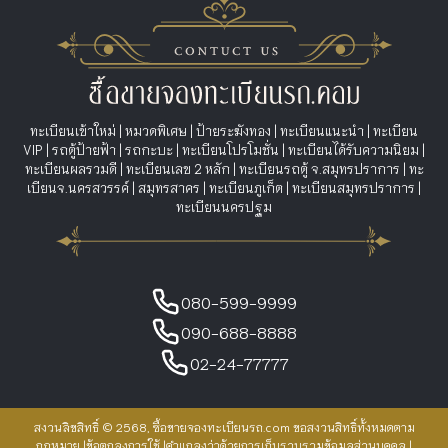
ทะเบียนเข้าใหม่
|
หมวดพิเศษ
|
ป้ายระฆังทอง
|
ทะเบียนแนะนำ
|
ทะเบียน
VIP
|
รถตู้ป้ายฟ้า
|
รถกะบะ
|
ทะเบียนโปรโมชั่น
|
ทะเบียนได้รับความนิยม
|
ทะเบียนผลรวมดี
|
ทะเบียนเลข 2 หลัก
|
ทะเบียนรถตู้ จ.สมุทรปราการ
|
ทะ
เบียนจ.นครสวรรค์
|
สมุทรสาคร
|
ทะเบียนภูเก็ต
|
ทะเบียนสมุทรปราการ
|
ทะเบียนนครปฐม
080-599-9999
090-688-8888
02-24-77777
สงวนลิขสิทธิ์ © 2568, ซื้อขายจองทะเบียนรถ.com ขอสงวนสิทธิ์ทั้งหมดตาม
กฎหมาย |
ข้อตกลงการใช้
|
คำแถลงว่าด้วยการเก็บรวบรวมข้อมูลส่วนบุคคล
|