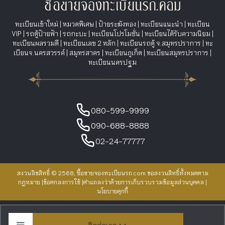
ทะเบียนเข้าใหม่
|
หมวดพิเศษ
|
ป้ายระฆังทอง
|
ทะเบียนแนะนำ
|
ทะเบียน
VIP
|
รถตู้ป้ายฟ้า
|
รถกะบะ
|
ทะเบียนโปรโมชั่น
|
ทะเบียนได้รับความนิยม
|
ทะเบียนผลรวมดี
|
ทะเบียนเลข 2 หลัก
|
ทะเบียนรถตู้ จ.สมุทรปราการ
|
ทะ
เบียนจ.นครสวรรค์
|
สมุทรสาคร
|
ทะเบียนภูเก็ต
|
ทะเบียนสมุทรปราการ
|
ทะเบียนนครปฐม
080-599-9999
090-688-8888
02-24-77777
สงวนลิขสิทธิ์ © 2568, ซื้อขายจองทะเบียนรถ.com ขอสงวนสิทธิ์ทั้งหมดตาม
กฎหมาย |
ข้อตกลงการใช้
|
คำแถลงว่าด้วยการเก็บรวบรวมข้อมูลส่วนบุคคล
|
นโยบายคุกกี้