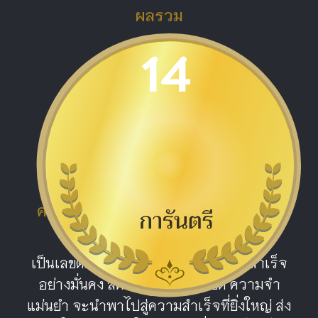
ผลรวม
14
ดีมาก
ความหมายผลรวม หมายเลข 14 ผู้ยิ่ง
ใหญ่
เป็นเลขดีมาก จะทำให้ชีวิตประสพผลสำเร็จ
อย่างมั่นคง สติปัญญาไหวพริบดี ความจำ
แม่นยำ จะนำพาไปสู่ความสำเร็จที่ยิ่งใหญ่ ส่ง