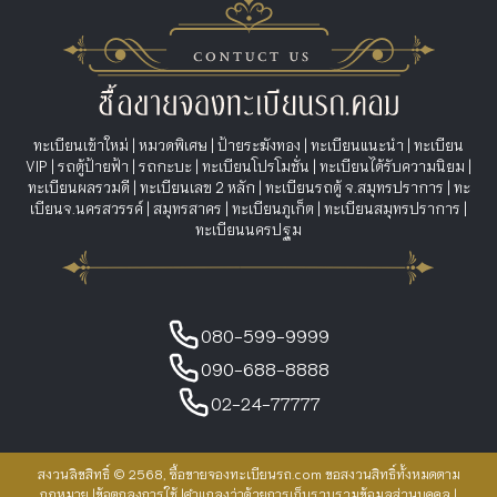
ทะเบียนเข้าใหม่
|
หมวดพิเศษ
|
ป้ายระฆังทอง
|
ทะเบียนแนะนำ
|
ทะเบียน
VIP
|
รถตู้ป้ายฟ้า
|
รถกะบะ
|
ทะเบียนโปรโมชั่น
|
ทะเบียนได้รับความนิยม
|
ทะเบียนผลรวมดี
|
ทะเบียนเลข 2 หลัก
|
ทะเบียนรถตู้ จ.สมุทรปราการ
|
ทะ
เบียนจ.นครสวรรค์
|
สมุทรสาคร
|
ทะเบียนภูเก็ต
|
ทะเบียนสมุทรปราการ
|
ทะเบียนนครปฐม
080-599-9999
090-688-8888
02-24-77777
สงวนลิขสิทธิ์ © 2568, ซื้อขายจองทะเบียนรถ.com ขอสงวนสิทธิ์ทั้งหมดตาม
กฎหมาย |
ข้อตกลงการใช้
|
คำแถลงว่าด้วยการเก็บรวบรวมข้อมูลส่วนบุคคล
|