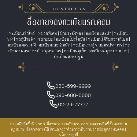
ทะเบียนเข้าใหม่
|
หมวดพิเศษ
|
ป้ายระฆังทอง
|
ทะเบียนแนะนำ
|
ทะเบียน
VIP
|
รถตู้ป้ายฟ้า
|
รถกะบะ
|
ทะเบียนโปรโมชั่น
|
ทะเบียนได้รับความนิยม
|
ทะเบียนผลรวมดี
|
ทะเบียนเลข 2 หลัก
|
ทะเบียนรถตู้ จ.สมุทรปราการ
|
ทะ
เบียนจ.นครสวรรค์
|
สมุทรสาคร
|
ทะเบียนภูเก็ต
|
ทะเบียนสมุทรปราการ
|
ทะเบียนนครปฐม
080-599-9999
090-688-8888
02-24-77777
สงวนลิขสิทธิ์ © 2568, ซื้อขายจองทะเบียนรถ.com ขอสงวนสิทธิ์ทั้งหมดตาม
กฎหมาย |
ข้อตกลงการใช้
|
คำแถลงว่าด้วยการเก็บรวบรวมข้อมูลส่วนบุคคล
|
นโยบายคุกกี้