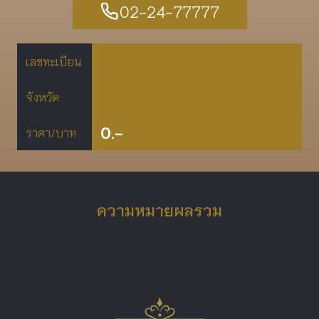
02-24-77777
เลขทะเบียน
จังหวัด
0.-
ราคา/บาท
ความหมายผลรวม