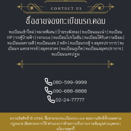
ทะเบียนเข้าใหม่
|
หมวดพิเศษ
|
ป้ายระฆังทอง
|
ทะเบียนแนะนำ
|
ทะเบียน
VIP
|
รถตู้ป้ายฟ้า
|
รถกะบะ
|
ทะเบียนโปรโมชั่น
|
ทะเบียนได้รับความนิยม
|
ทะเบียนผลรวมดี
|
ทะเบียนเลข 2 หลัก
|
ทะเบียนรถตู้ จ.สมุทรปราการ
|
ทะ
เบียนจ.นครสวรรค์
|
สมุทรสาคร
|
ทะเบียนภูเก็ต
|
ทะเบียนสมุทรปราการ
|
ทะเบียนนครปฐม
080-599-9999
090-688-8888
02-24-77777
สงวนลิขสิทธิ์ © 2568, ซื้อขายจองทะเบียนรถ.com ขอสงวนสิทธิ์ทั้งหมดตาม
กฎหมาย |
ข้อตกลงการใช้
|
คำแถลงว่าด้วยการเก็บรวบรวมข้อมูลส่วนบุคคล
|
นโยบายคุกกี้