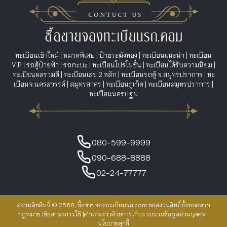
ทะเบียนเข้าใหม่
|
หมวดพิเศษ
|
ป้ายระฆังทอง
|
ทะเบียนแนะนำ
|
ทะเบียน
VIP
|
รถตู้ป้ายฟ้า
|
รถกะบะ
|
ทะเบียนโปรโมชั่น
|
ทะเบียนได้รับความนิยม
|
ทะเบียนผลรวมดี
|
ทะเบียนเลข 2 หลัก
|
ทะเบียนรถตู้ จ.สมุทรปราการ
|
ทะ
เบียนจ.นครสวรรค์
|
สมุทรสาคร
|
ทะเบียนภูเก็ต
|
ทะเบียนสมุทรปราการ
|
ทะเบียนนครปฐม
080-599-9999
090-688-8888
02-24-77777
สงวนลิขสิทธิ์ © 2568, ซื้อขายจองทะเบียนรถ.com ขอสงวนสิทธิ์ทั้งหมดตาม
กฎหมาย |
ข้อตกลงการใช้
|
คำแถลงว่าด้วยการเก็บรวบรวมข้อมูลส่วนบุคคล
|
นโยบายคุกกี้