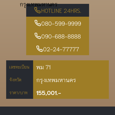
กรุงเทพมหานคร
HOTLINE 24HRS.
080-599-9999
090-688-8888
02-24-77777
พม 71
เลขทะเบียน
กรุงเทพมหานคร
จังหวัด
155,001.-
ราคา/บาท