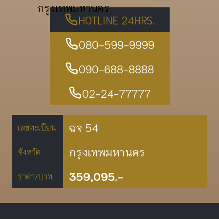
กรุงเทพมหานคร
HOTLINE 24HRS.
080-599-9999
090-688-8888
02-24-77777
ฉจ 54
เลขทะเบียน
กรุงเทพมหานคร
จังหวัด
359,095.-
ราคา/บาท