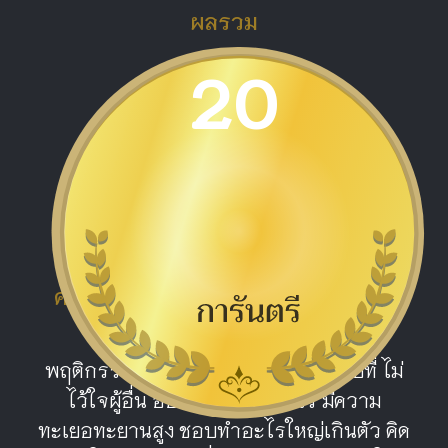
ผลรวม
20
ดีมาก
ความหมายผลรวม หมายเลข 20 คิด
การใหญ่
พฤติกรรมเป็นคนเพ้อฝัน ไม่ชอบอยู่กับที่ ไม่
ไว้ใจผู้อื่น อ่อนไหวง่าย รวนเร มีความ
ทะเยอทะยานสูง ชอบทำอะไรใหญ่เกินตัว คิด