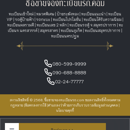
ทะเบียนเข้าใหม่
|
หมวดพิเศษ
|
ป้ายระฆังทอง
|
ทะเบียนแนะนำ
|
ทะเบียน
VIP
|
รถตู้ป้ายฟ้า
|
รถกะบะ
|
ทะเบียนโปรโมชั่น
|
ทะเบียนได้รับความนิยม
|
ทะเบียนผลรวมดี
|
ทะเบียนเลข 2 หลัก
|
ทะเบียนรถตู้ จ.สมุทรปราการ
|
ทะ
เบียนจ.นครสวรรค์
|
สมุทรสาคร
|
ทะเบียนภูเก็ต
|
ทะเบียนสมุทรปราการ
|
ทะเบียนนครปฐม
080-599-9999
090-688-8888
02-24-77777
สงวนลิขสิทธิ์ © 2568, ซื้อขายจองทะเบียนรถ.com ขอสงวนสิทธิ์ทั้งหมดตาม
กฎหมาย |
ข้อตกลงการใช้
|
คำแถลงว่าด้วยการเก็บรวบรวมข้อมูลส่วนบุคคล
|
นโยบายคุกกี้