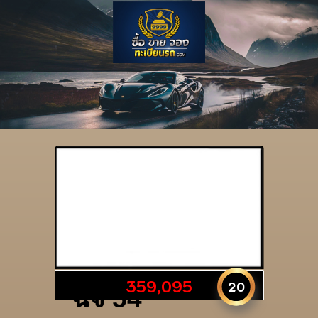
รายละเอียดป้าย
359,095
20
ฉจ 54