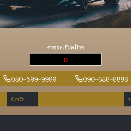
รายละเอียดป้าย
0
080-599-9999
090-688-8888
จังหวัด
ร