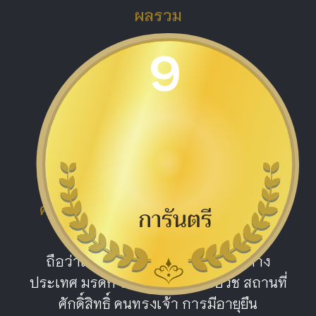
ผลรวม
9
ดีมาก
ความหมายผลรวม หมายเลข 9 ดาว
พระเกตุ
ถือว่าเป็นธาตุลม ญาณ การหยั่งรู้ ต่าง
ประเทศ มรดก โหราศาสตร์ นักบวช สถานที่
ศักดิ์สิทธิ์ คนทรงเจ้า การมีอายุยืน