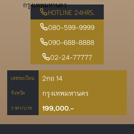
กรุงเทพมหานคร
HOTLINE 24HRS.
080-599-9999
090-688-8888
02-24-77777
2กถ 14
เลขทะเบียน
กรุงเทพมหานคร
จังหวัด
199,000.-
ราคา/บาท