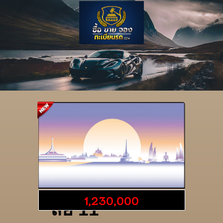
รายละเอียดป้าย
1,230,000
สย 11