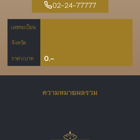
02-24-77777
เลขทะเบียน
จังหวัด
0.-
ราคา/บาท
ความหมายผลรวม