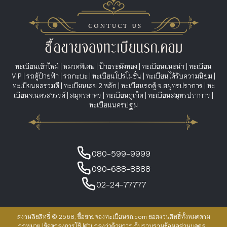
ทะเบียนเข้าใหม่
|
หมวดพิเศษ
|
ป้ายระฆังทอง
|
ทะเบียนแนะนำ
|
ทะเบียน
VIP
|
รถตู้ป้ายฟ้า
|
รถกะบะ
|
ทะเบียนโปรโมชั่น
|
ทะเบียนได้รับความนิยม
|
ทะเบียนผลรวมดี
|
ทะเบียนเลข 2 หลัก
|
ทะเบียนรถตู้ จ.สมุทรปราการ
|
ทะ
เบียนจ.นครสวรรค์
|
สมุทรสาคร
|
ทะเบียนภูเก็ต
|
ทะเบียนสมุทรปราการ
|
ทะเบียนนครปฐม
080-599-9999
090-688-8888
02-24-77777
สงวนลิขสิทธิ์ © 2568, ซื้อขายจองทะเบียนรถ.com ขอสงวนสิทธิ์ทั้งหมดตาม
กฎหมาย |
ข้อตกลงการใช้
|
คำแถลงว่าด้วยการเก็บรวบรวมข้อมูลส่วนบุคคล
|