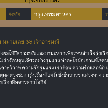
กรุงเทพมหานคร
จังหวัด
ร
หมายเลข 33 เจ้าอารมณ์
ผลให้มีความขยันและมานะพากเพียรจนสำเร็จรุ่งเรืองแ
ณ์เร่าร้อนฉุนเฉียวอย่างรุนแรง ทำอะไรมักเอาแต่ใจตน
เลาะวิวาท ความรักรุนแรง เร่าร้อน ความรักแตกหัก
หตุผล ดวงชะตารุ่งเรืองดีแต่ไม่ยั่งยืนถาวร แสวงหาความ
ังเรื่องอื้อฉาวคาวโลกีย์