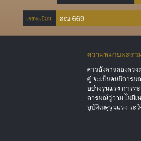
สณ 669
เลขทะเบียน
ความหมายผลรวม 
ดาวอังคารสองดวงส่ง
คู่ จะเป็นคนมีอารม
อย่างรุนแรง การทะ
อารมณ์วู่วาม ไม่มีเ
อุบัติเหตุรุนแรง ระว