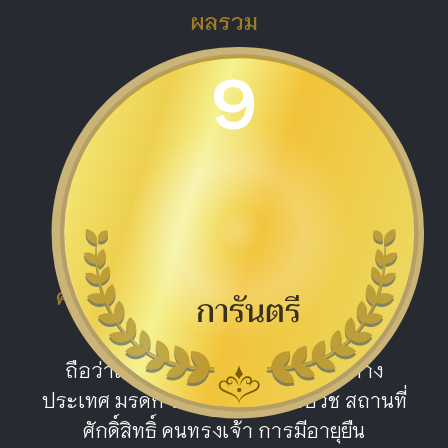
ผลรวม
9
ดีมาก
ความหมายผลรวม หมายเลข 9 ดาว
พระเกตุ
ถือว่าเป็นธาตุลม ญาณ การหยั่งรู้ ต่าง
ประเทศ มรดก โหราศาสตร์ นักบวช สถานที่
ศักดิ์สิทธิ์ คนทรงเจ้า การมีอายุยืน