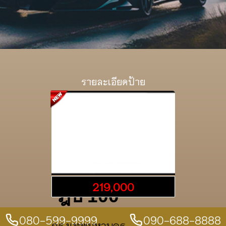
รายละเอียดป้าย
219,000
ฎป 100
080-599-9999
090-688-8888
กรุงเทพมหานคร