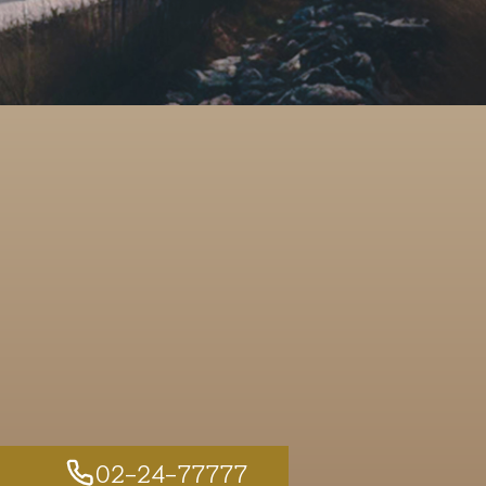
02-24-77777