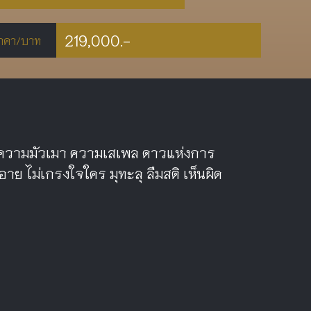
219,000.-
าคา/บาท
ต ความมัวเมา ความเสเพล ดาวแห่งการ
าย ไม่เกรงใจใคร มุทะลุ ลืมสติ เห็นผิด