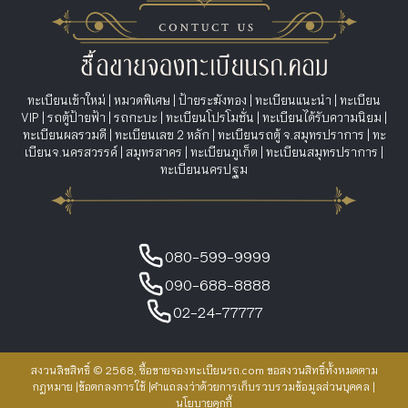
ทะเบียนเข้าใหม่
|
หมวดพิเศษ
|
ป้ายระฆังทอง
|
ทะเบียนแนะนำ
|
ทะเบียน
VIP
|
รถตู้ป้ายฟ้า
|
รถกะบะ
|
ทะเบียนโปรโมชั่น
|
ทะเบียนได้รับความนิยม
|
ทะเบียนผลรวมดี
|
ทะเบียนเลข 2 หลัก
|
ทะเบียนรถตู้ จ.สมุทรปราการ
|
ทะ
เบียนจ.นครสวรรค์
|
สมุทรสาคร
|
ทะเบียนภูเก็ต
|
ทะเบียนสมุทรปราการ
|
ทะเบียนนครปฐม
080-599-9999
090-688-8888
02-24-77777
สงวนลิขสิทธิ์ © 2568, ซื้อขายจองทะเบียนรถ.com ขอสงวนสิทธิ์ทั้งหมดตาม
กฎหมาย |
ข้อตกลงการใช้
|
คำแถลงว่าด้วยการเก็บรวบรวมข้อมูลส่วนบุคคล
|
นโยบายคุกกี้