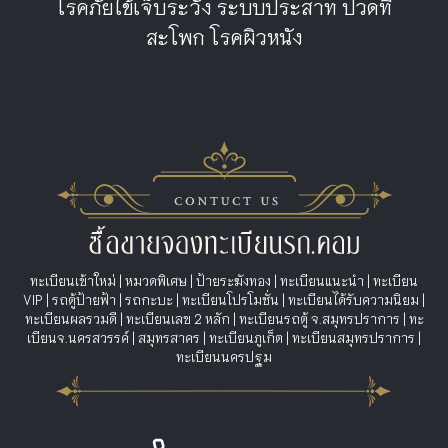
โรคภัยไข้เจ็บระวัง ระบบประสาท ปวดที่
สะโพก โรคผิวหนัง
ทะเบียนเข้าใหม่
|
หมวดพิเศษ
|
ป้ายระฆังทอง
|
ทะเบียนแนะนำ
|
ทะเบียน
VIP
|
รถตู้ป้ายฟ้า
|
รถกะบะ
|
ทะเบียนโปรโมชั่น
|
ทะเบียนได้รับความนิยม
|
ทะเบียนผลรวมดี
|
ทะเบียนเลข 2 หลัก
|
ทะเบียนรถตู้ จ.สมุทรปราการ
|
ทะ
เบียนจ.นครสวรรค์
|
สมุทรสาคร
|
ทะเบียนภูเก็ต
|
ทะเบียนสมุทรปราการ
|
ทะเบียนนครปฐม