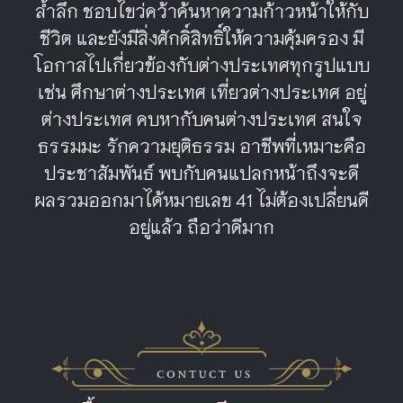
ล้ำลึก ชอบไขว่คว้าค้นหาความก้าวหน้าให้กับ
ชีวิต และยังมีสิ่งศักดิ์สิทธิ์ให้ความคุ้มครอง มี
โอกาสไปเกี่ยวข้องกับต่างประเทศทุกรูปแบบ
เช่น ศึกษาต่างประเทศ เที่ยวต่างประเทศ อยู่
ต่างประเทศ คบหากับคนต่างประเทศ สนใจ
ธรรมมะ รักความยุติธรรม อาชีพที่เหมาะคือ
ประชาสัมพันธ์ พบกับคนแปลกหน้าถึงจะดี
ผลรวมออกมาได้หมายเลข 41 ไม่ต้องเปลี่ยนดี
อยู่แล้ว ถือว่าดีมาก