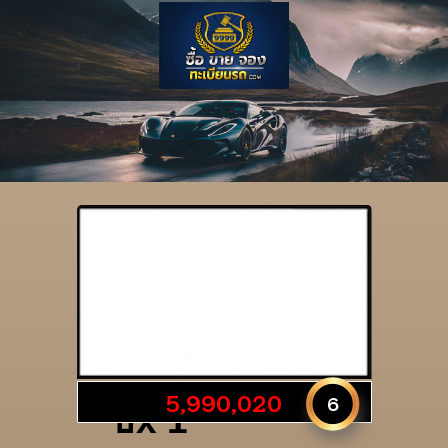
รายละเอียดป้าย
5,990,020
6
ธx 1