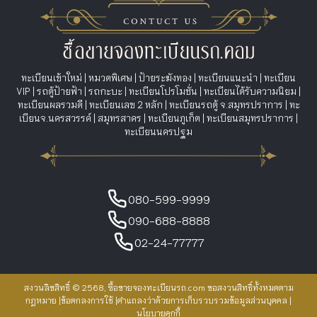
ทะเบียนเข้าใหม่
|
หมวดพิเศษ
|
ป้ายระฆังทอง
|
ทะเบียนแนะนำ
|
ทะเบียน
VIP
|
รถตู้ป้ายฟ้า
|
รถกะบะ
|
ทะเบียนโปรโมชั่น
|
ทะเบียนได้รับความนิยม
|
ทะเบียนผลรวมดี
|
ทะเบียนเลข 2 หลัก
|
ทะเบียนรถตู้ จ.สมุทรปราการ
|
ทะ
เบียนจ.นครสวรรค์
|
สมุทรสาคร
|
ทะเบียนภูเก็ต
|
ทะเบียนสมุทรปราการ
|
ทะเบียนนครปฐม
080-599-9999
090-688-8888
02-24-77777
สงวนลิขสิทธิ์ © 2568, ซื้อขายจองทะเบียนรถ.com ขอสงวนสิทธิ์ทั้งหมดตาม
กฎหมาย |
ข้อตกลงการใช้
|
คำแถลงว่าด้วยการเก็บรวบรวมข้อมูลส่วนบุคคล
|
นโยบายคุกกี้