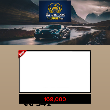
รายละเอียดป้าย
169,000
จจ 541