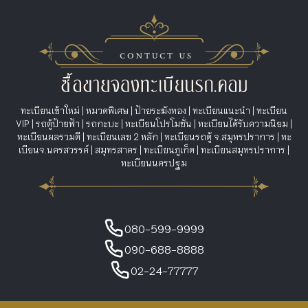
ทะเบียนเข้าใหม่
|
หมวดพิเศษ
|
ป้ายระฆังทอง
|
ทะเบียนแนะนำ
|
ทะเบียน
VIP
|
รถตู้ป้ายฟ้า
|
รถกะบะ
|
ทะเบียนโปรโมชั่น
|
ทะเบียนได้รับความนิยม
|
ทะเบียนผลรวมดี
|
ทะเบียนเลข 2 หลัก
|
ทะเบียนรถตู้ จ.สมุทรปราการ
|
ทะ
เบียนจ.นครสวรรค์
|
สมุทรสาคร
|
ทะเบียนภูเก็ต
|
ทะเบียนสมุทรปราการ
|
ทะเบียนนครปฐม
080-599-9999
090-688-8888
02-24-77777