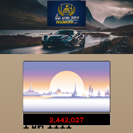
รายละเอียดป้าย
2,442,027
1ขค 1111