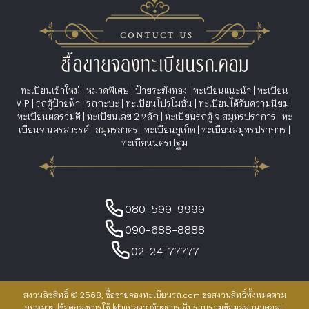
ทะเบียนเข้าใหม่
|
หมวดพิเศษ
|
ป้ายระฆังทอง
|
ทะเบียนแนะนำ
|
ทะเบียน
VIP
|
รถตู้ป้ายฟ้า
|
รถกะบะ
|
ทะเบียนโปรโมชั่น
|
ทะเบียนได้รับความนิยม
|
ทะเบียนผลรวมดี
|
ทะเบียนเลข 2 หลัก
|
ทะเบียนรถตู้ จ.สมุทรปราการ
|
ทะ
เบียนจ.นครสวรรค์
|
สมุทรสาคร
|
ทะเบียนภูเก็ต
|
ทะเบียนสมุทรปราการ
|
ทะเบียนนครปฐม
080-599-9999
090-688-8888
02-24-77777
สงวนลิขสิทธิ์ © 2568, ซื้อขายจองทะเบียนรถ.com ขอสงวนสิทธิ์ทั้งหมดตาม
กฎหมาย |
ข้อตกลงการใช้
|
คำแถลงว่าด้วยการเก็บรวบรวมข้อมูลส่วนบุคคล
|