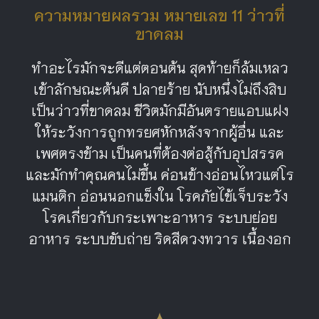
ความหมายผลรวม หมายเลข 11 ว่าวที่
ขาดลม
ทำอะไรมักจะดีแต่ตอนต้น สุดท้ายก็ล้มเหลว
เข้าลักษณะต้นดี ปลายร้าย นับหนึ่งไม่ถึงสิบ
เป็นว่าวที่ขาดลม ชีวิตมักมีอันตรายแอบแฝง
ให้ระวังการถูกทรยศหักหลังจากผู้อื่น และ
เพศตรงข้าม เป็นคนที่ต้องต่อสู้กับอุปสรรค
และมักทำคุณคนไม่ขึ้น ค่อนข้างอ่อนไหวแต่โร
แมนติก อ่อนนอกแข็งใน โรคภัยไข้เจ็บระวัง
โรคเกี่ยวกับกระเพาะอาหาร ระบบย่อย
อาหาร ระบบขับถ่าย ริดสีดวงทวาร เนื้องอก