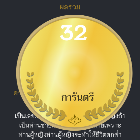
ผลรวม
32
ดีมาก
ความหมายผลรวม หมายเลข 32 เสน่ห์
แรง
เป็นเลขดีปานกลาง เหมาะกับท่านผู้หญิงถ้า
เป็นท่านชายต้องระวังจะเสียหายเพราะ
ท่านผู้หญิงท่านผู้หญิงจะทำให้ชีวิตตกต่ำ