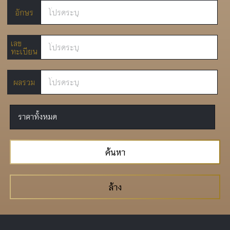
อักษร
เลข
ทะเบียน
ผลรวม
ราคาทั้งหมด
ค้นหา
ล้าง