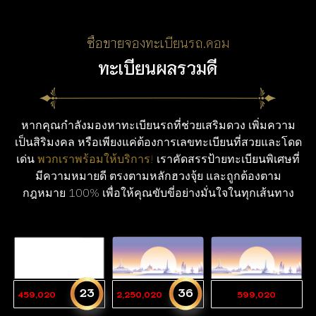
ซื้อขายจองทะเบียนรถ.คอม
ทะเบียนผลรวมดี
หากคุณกำลังมองหาทะเบียนรถที่ช่วยเสริมดวง เพิ่มความ
เป็นสิริมงคล หรือเพียงแค่ต้องการเลขทะเบียนที่สวยและโดด
เด่น
พวกเราพร้อมให้บริการ!
เราคัดสรรป้ายทะเบียนพิเศษที่
มีความหมายดี ตรงตามหลักฮวงจุ้ย และถูกต้องตาม
กฎหมาย 100% เพื่อให้คุณขับขี่อย่างมั่นใจในทุกเส้นทาง
วอ 65
ศน 789
9กฆ 8899
23
36
459,020
2,250,020
599,020
กรุงเทพมหานคร
กรุงเทพมหานคร
กรุงเทพมหานคร