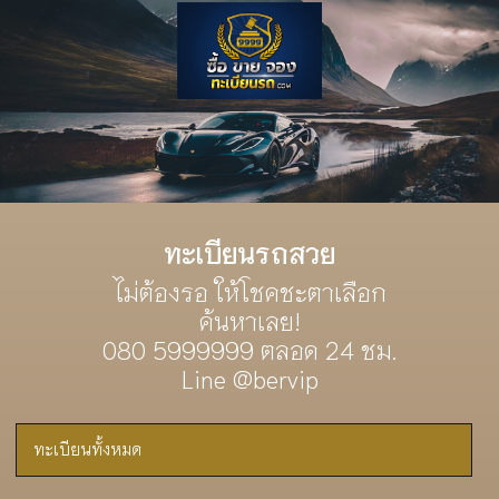
ทะเบียนรถสวย
ไม่ต้องรอ ให้โชคชะตาเลือก
ค้นหาเลย!
080 5999999 ตลอด 24 ชม.
Line @bervip
ทะเบียนทั้งหมด